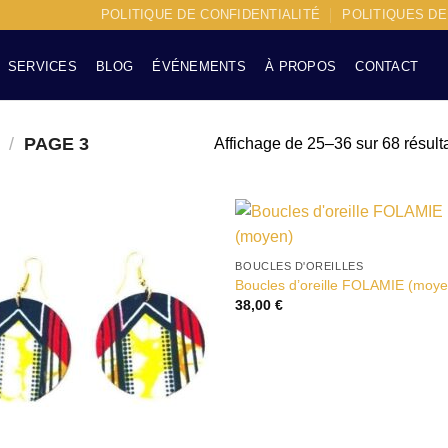
POLITIQUE DE CONFIDENTIALITÉ
POLITIQUES D
SERVICES
BLOG
ÉVÉNEMENTS
À PROPOS
CONTACT
/
PAGE 3
Affichage de 25–36 sur 68 résult
Ajouter
Ajou
BOUCLES D'OREILLES
à la liste
à la 
d’envies
d’en
Boucles d’oreille FOLAMIE (moye
38,00
€