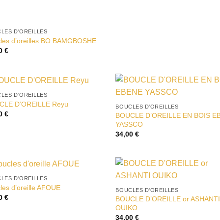
LES D'OREILLES
les d’oreilles BO BAMGBOSHE
00
€
LES D'OREILLES
Ajouter
Ajou
CLE D’OREILLE Reyu
BOUCLES D'OREILLES
à la liste
à la 
00
€
BOUCLE D’OREILLE EN BOIS E
d’envies
d’en
YASSCO
34,00
€
LES D'OREILLES
Ajouter
Ajou
les d’oreille AFOUE
BOUCLES D'OREILLES
à la liste
à la 
00
€
BOUCLE D’OREILLE or ASHANT
d’envies
d’en
OUIKO
34,00
€