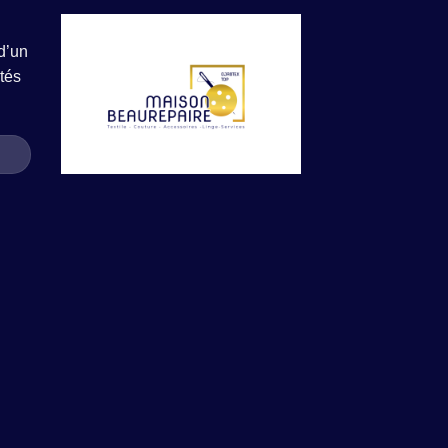
d’un
tés