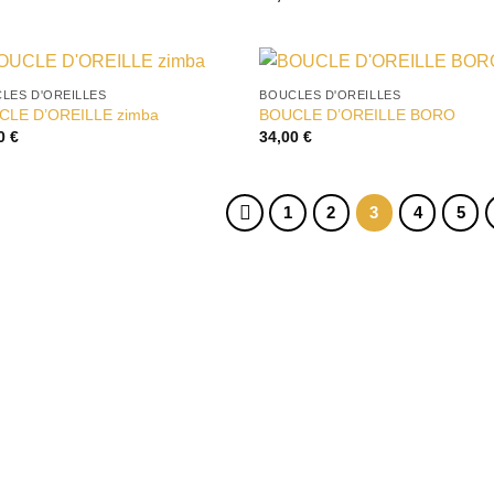
LES D'OREILLES
BOUCLES D'OREILLES
Ajouter
Ajou
CLE D’OREILLE zimba
BOUCLE D’OREILLE BORO
à la liste
à la 
00
€
34,00
€
d’envies
d’en
1
2
3
4
5