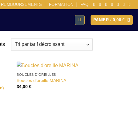
E REMBOURSEMENTS
FORMATION
FAQ
PANIER /
0,00
€
Trié
ats
par
prix
décroissant
BOUCLES D'OREILLES
ter
Ajouter
Boucles d’oreille MARINA
liste
à la liste
34,00
€
vies
d’envies
n)