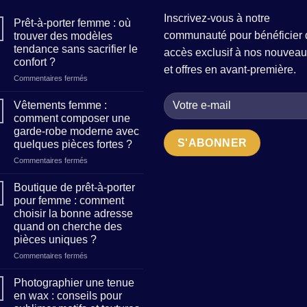
Inscrivez-vous à notre
Prêt-à-porter femme : où
communauté pour bénéficier 
trouver des modèles
tendance sans sacrifier le
accès exclusif à nos nouveau
confort ?
et offres en avant-première.
sur
Commentaires fermés
Prêt-
à-
Vêtements femme :
porter
comment composer une
femme
garde-robe moderne avec
:
quelques pièces fortes ?
où
trouver
sur
Commentaires fermés
des
Vêtements
modèles
femme
Boutique de prêt-à-porter
tendance
:
pour femme : comment
sans
comment
choisir la bonne adresse
sacrifier
composer
quand on cherche des
le
une
pièces uniques ?
confort
garde-
?
robe
sur
Commentaires fermés
moderne
Boutique
avec
de
Photographier une tenue
quelques
prêt-
en wax : conseils pour
pièces
à-