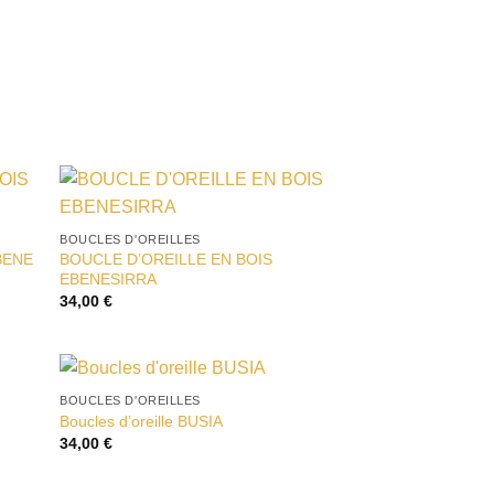
ter
Ajouter
BOUCLES D'OREILLES
liste
à la liste
BENE
BOUCLE D’OREILLE EN BOIS
vies
d’envies
EBENESIRRA
34,00
€
BOUCLES D'OREILLES
ter
Ajouter
Boucles d’oreille BUSIA
liste
à la liste
34,00
€
I
vies
d’envies