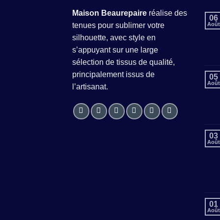
Maison Beaurepaire
réalise des
06
tenues pour sublimer votre
Août
silhouette, avec style en
s’appuyant sur une large
sélection de tissus de qualité,
principalement issus de
05
Août
l’artisanat.
03
Août
01
Août