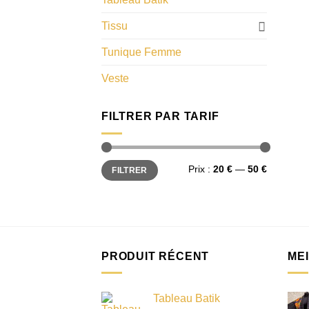
Tissu
Tunique Femme
Veste
FILTRER PAR TARIF
Prix
Prix
Prix :
20 €
—
50 €
FILTRER
min
max
PRODUIT RÉCENT
ME
Tableau Batik