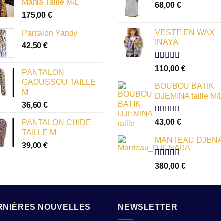
Mania Taille M/L
68,00
€
175,00
€
VESTE EN WAX
Pantalon Yandy
INAYA
42,50
€
Note
110,00
€
PANTALON
1.00
GAOUSSOU TAILLE
sur
BOUBOU BATIK
5
M
DJEMINA taille M/
36,60
€
Note
43,00
€
PANTALON CHIDE
1.00
TAILLE M
sur
MANTEAU DJEN
5
39,00
€
Note
380,00
€
2.54
sur 5
RNIÈRES NOUVELLES
NEWSLETTER