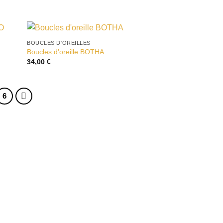
BOUCLES D'OREILLES
ter
Ajouter
Boucles d’oreille BOTHA
liste
à la liste
34,00
€
vies
d’envies
6