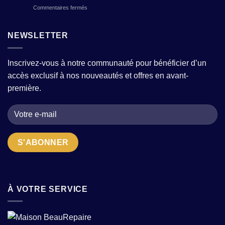
avec
?
sur
Commentaires fermés
porter
quelques
Photographier
pour
pièces
une
femme
fortes
tenue
NEWSLETTER
:
?
en
comment
wax
choisir
:
la
Inscrivez-vous à notre communauté pour bénéficier d’un
conseils
bonne
accès exclusif à nos nouveautés et offres en avant-
pour
adresse
sublimer
quand
première.
motifs
on
et
cherche
textures
des
en
pièces
2026
uniques
?
À VOTRE SERVICE