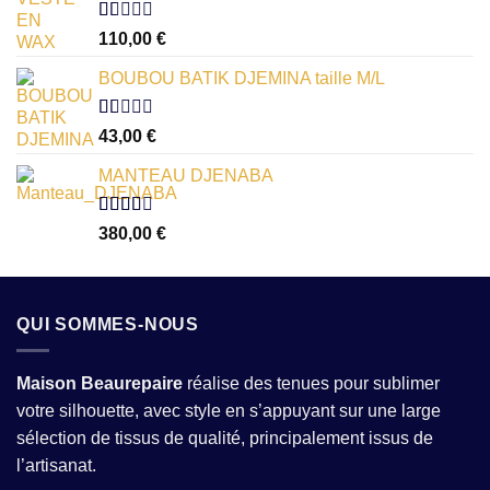
Note
110,00
€
1.00
sur
BOUBOU BATIK DJEMINA taille M/L
5
Note
43,00
€
1.00
sur
MANTEAU DJENABA
5
Note
380,00
€
2.54
sur 5
QUI SOMMES-NOUS
Maison Beaurepaire
réalise des tenues pour sublimer
votre silhouette, avec style en s’appuyant sur une large
sélection de tissus de qualité, principalement issus de
l’artisanat.