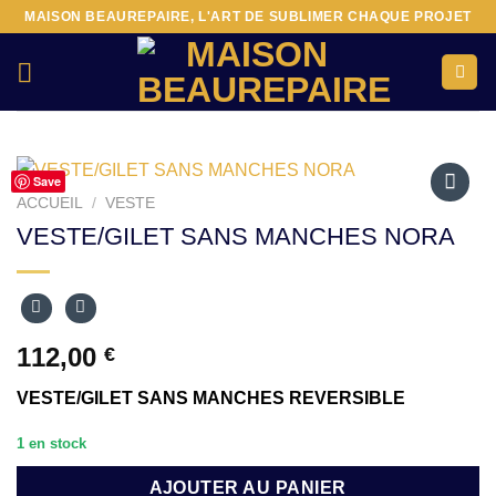
Passer
MAISON BEAUREPAIRE, L'ART DE SUBLIMER CHAQUE PROJET
au
contenu
Save
ACCUEIL
/
VESTE
Ajouter
VESTE/GILET SANS MANCHES NORA
à la liste
d’envies
112,00
€
VESTE/GILET SANS MANCHES REVERSIBLE
1 en stock
AJOUTER AU PANIER