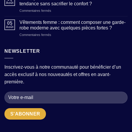
création
pour
Août
tendance sans sacrifier le confort ?
de
affirmer
sur
Commentaires fermés
mode
votre
Prêt-
:
personnalité
à-
comment
Vêtements femme : comment composer une garde-
à
05
porter
reconnaître
Août
robe moderne avec quelques pièces fortes ?
travers
femme
un
vos
sur
Commentaires fermés
:
atelier
tenues
Vêtements
où
qui
femme
trouver
allie
:
NEWSLETTER
des
tradition
comment
modèles
et
composer
tendance
modernité
une
sans
?
Inscrivez-vous à notre communauté pour bénéficier d’un
garde-
sacrifier
accès exclusif à nos nouveautés et offres en avant-
robe
le
moderne
confort
première.
avec
?
quelques
pièces
fortes
?