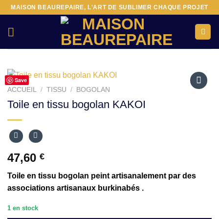
Passer
MAISON BEAUREPAIRE, L'ART DE SUBLIMER CHAQUE PROJET
au
contenu
Save
ACCUEIL
/
TISSU
/
BOGOLAN
Ajouter
Toile en tissu bogolan KAKOI
à la liste
d’envies
47,60
€
Toile en tissu bogolan peint artisanalement par des
associations artisanaux burkinabés .
1 en stock