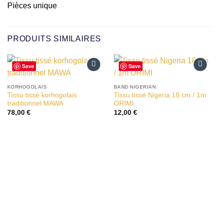
Pièces unique
PRODUITS SIMILAIRES
Save
Save
Ajouter
Ajouter
à la liste
à la liste
KORHOGOLAIS
BAND NIGERIAN
d’envies
d’envies
Tissu tissé korhogolais
Tissu tissé Nigeria 18 cm / 1m
traditionnel MAWA
ORIMI
78,00
€
12,00
€