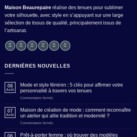
Maison Beaurepaire
réalise des tenues pour sublimer
votre silhouette, avec style en s’appuyant sur une large
sélection de tissus de qualité, principalement issus de
l’artisanat.
DERNIÈRES NOUVELLES
Mode et style féminin : 5 clés pour affirmer votre
08
Août
personnalité à travers vos tenues
sur
Commentaires fermés
Mode
et
Maison de création de mode : comment reconnaître
07
style
Août
un atelier qui allie tradition et modernité ?
féminin
sur
Commentaires fermés
:
Maison
5
de
clés
Prêt-à-porter femme : où trouver des modèles
06