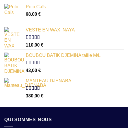
Polo Caïs
68,00
€
VESTE EN WAX INAYA
Note
110,00
€
1.00
sur
BOUBOU BATIK DJEMINA taille M/L
5
Note
43,00
€
1.00
sur
MANTEAU DJENABA
5
Note
380,00
€
2.54
sur 5
QUI SOMMES-NOUS