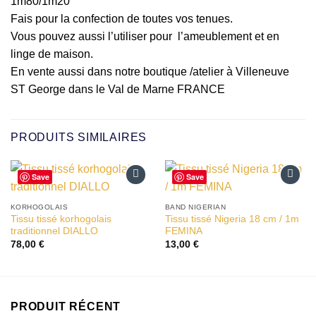
1m80/1m20
Fais pour la confection de toutes vos tenues.
Vous pouvez aussi l’utiliser pour l’ameublement et en
linge de maison.
En vente aussi dans notre boutique /atelier à Villeneuve
ST George dans le Val de Marne FRANCE
PRODUITS SIMILAIRES
Save
Save
Ajouter
Ajouter
à la liste
à la liste
KORHOGOLAIS
BAND NIGERIAN
d’envies
d’envies
Tissu tissé korhogolais
Tissu tissé Nigeria 18 cm / 1m
traditionnel DIALLO
FEMINA
78,00
€
13,00
€
PRODUIT RÉCENT