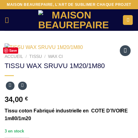
Passer
MAISON BEAUREPAIRE, L'ART DE SUBLIMER CHAQUE PROJET
au
contenu
Save
ACCUEIL
/
TISSU
/
WAX CI
Ajouter
TISSU WAX SRUVU 1M20/1M80
à la liste
d’envies
34,00
€
Tissu coton Fabriqué industrielle en COTE D’IVOIRE
1m80/1m20
3 en stock