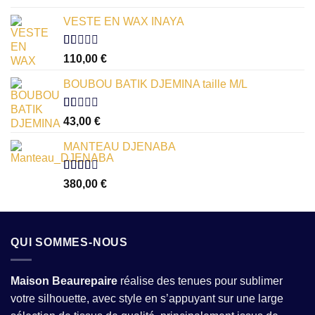
VESTE EN WAX INAYA
Note
110,00
€
1.00
sur
BOUBOU BATIK DJEMINA taille M/L
5
Note
43,00
€
1.00
sur
MANTEAU DJENABA
5
Note
380,00
€
2.54
sur 5
QUI SOMMES-NOUS
Maison Beaurepaire
réalise des tenues pour sublimer
votre silhouette, avec style en s’appuyant sur une large