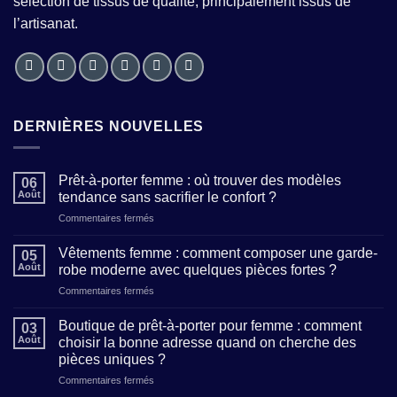
sélection de tissus de qualité, principalement issus de
l’artisanat.
DERNIÈRES NOUVELLES
Prêt-à-porter femme : où trouver des modèles
06
Août
tendance sans sacrifier le confort ?
sur
Commentaires fermés
Prêt-
à-
Vêtements femme : comment composer une garde-
05
porter
Août
robe moderne avec quelques pièces fortes ?
femme
sur
Commentaires fermés
:
Vêtements
où
femme
trouver
Boutique de prêt-à-porter pour femme : comment
03
:
des
Août
choisir la bonne adresse quand on cherche des
comment
modèles
pièces uniques ?
composer
tendance
sur
Commentaires fermés
une
sans
Boutique
garde-