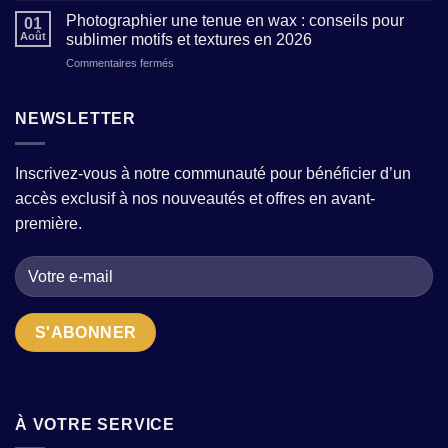
sacrifier
de
robe
Photographier une tenue en wax : conseils pour
le
01
prêt-
moderne
confort
Août
sublimer motifs et textures en 2026
à-
avec
?
sur
Commentaires fermés
porter
quelques
Photographier
pour
pièces
une
femme
fortes
tenue
NEWSLETTER
:
?
en
comment
wax
choisir
:
la
Inscrivez-vous à notre communauté pour bénéficier d’un
conseils
bonne
accès exclusif à nos nouveautés et offres en avant-
pour
adresse
sublimer
quand
première.
motifs
on
et
cherche
textures
des
en
pièces
2026
uniques
?
À VOTRE SERVICE