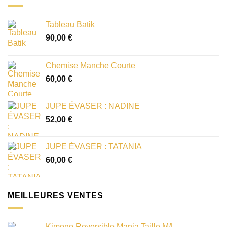
Tableau Batik
90,00
€
Chemise Manche Courte
60,00
€
JUPE ÉVASER : NADINE
52,00
€
JUPE ÉVASER : TATANIA
60,00
€
MEILLEURES VENTES
Kimono Reversible Mania Taille M/L