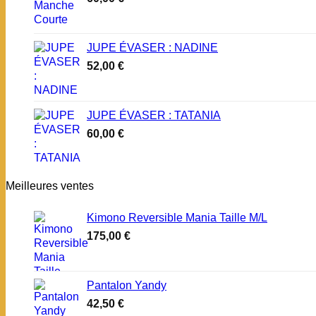
JUPE ÉVASER : NADINE
52,00
€
JUPE ÉVASER : TATANIA
60,00
€
Meilleures ventes
Kimono Reversible Mania Taille M/L
175,00
€
Pantalon Yandy
42,50
€