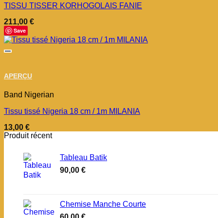
TISSU TISSER KORHOGOLAIS FANIE
211,00
€
Save
APERÇU
Band Nigerian
Tissu tissé Nigeria 18 cm / 1m MILANIA
13,00
€
Produit récent
Tableau Batik
90,00
€
Chemise Manche Courte
60,00
€