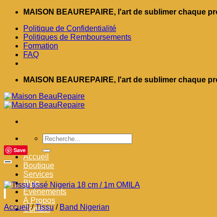
Passer
MAISON BEAUREPAIRE, l'art de sublimer chaque pro
au
Politique de Confidentialité
contenu
Politiques de Remboursements
Formation
FAQ
MAISON BEAUREPAIRE, l'art de sublimer chaque pro
Recherche
pour :
Save
Accueil
Boutique
Services
Blog
Événements
À Propos
Accueil
/
Tissu
/
Band Nigerian
Contact