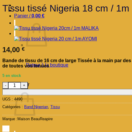
Tissu tissé Nigeria 18 cm / 1
Panier /
0,00
€
14,00
€
Bande de tissu de 16 cm de large Tissée à la main par des 
Retour à la boutique
de toutes vos tenues
5 en stock
quantité de Tissu tissé Nigeria 18 cm / 1m OMILA
Panier
UGS :
4490
Catégories :
Band Nigerian
,
Tissu
Marque :
Maison BeauReapire