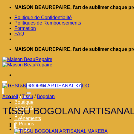
Passer
MAISON BEAUREPAIRE, l'art de sublimer chaque pro
au
Politique de Confidentialité
contenu
Politiques de Remboursements
Formation
FAQ
MAISON BEAUREPAIRE, l'art de sublimer chaque pro
Recherche
pour :
Accueil
/
Tissu
/
Bogolan
Accueil
Boutique
Services
TISSU BOGOLAN ARTISANA
Blog
Événements
À Propos
Contact