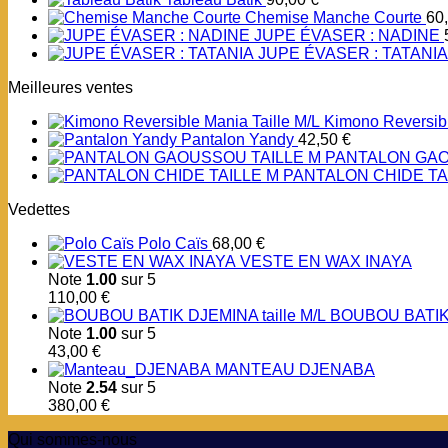
Chemise Manche Courte
60
JUPE ÉVASER : NADINE
JUPE ÉVASER : TATANIA
Meilleures ventes
Kimono Reversibl
Pantalon Yandy
42,50
€
PANTALON GAO
PANTALON CHIDE TA
Vedettes
Polo Caïs
68,00
€
VESTE EN WAX INAYA
Note
1.00
sur 5
110,00
€
BOUBOU BATIK 
Note
1.00
sur 5
43,00
€
MANTEAU DJENABA
Note
2.54
sur 5
380,00
€
Qui sommes-nous