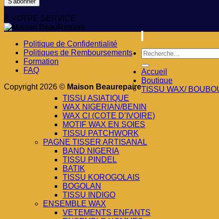
À VOTRE SERVICE
Politique de Confidentialité
Recherche
Politiques de Remboursements
pour :
Formation
FAQ
Accueil
Boutique
Copyright 2026 ©
Maison Beaurepaire
TISSU WAX/ BOUBO
TISSU ASIATIQUE
WAX NIGERIAN/BENIN
WAX CI (COTE D’IVOIRE)
MOTIF WAX EN SOIES
TISSU PATCHWORK
PAGNE TISSER ARTISANAL
BAND NIGERIA
TISSU PINDEL
BATIK
TISSU KOROGOLAIS
BOGOLAN
TISSU INDIGO
ENSEMBLE WAX
VETEMENTS ENFANTS