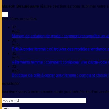
Maison Beaurepaire
réalise des tenues pour sublimer votre si
Dernières nouvelles
07
Août
Maison de création de mode : comment reconnaître un ateli
06
Août
Prêt-à-porter femme : où trouver des modèles tendance sa
05
Août
Vêtements femme : comment composer une garde-robe m
03
Août
Boutique de prêt-à-porter pour femme : comment choisir
newsletter
Inscrivez-vous à notre communauté pour bénéficier d’un accès 