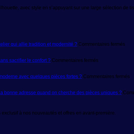
lhouette, avec style en s’appuyant sur une large sélection de tis
sur
er qui allie tradition et modernité ?
Commentaires fermés
Mai
de
sur
créa
ns sacrifier le confort ?
Commentaires fermés
Prêt-
de
à-
mod
porter
:
su
oderne avec quelques pièces fortes ?
Commentaires fermés
femme
com
V
:
reco
f
où
un
:
 la bonne adresse quand on cherche des pièces uniques ?
Comm
trouver
atel
c
des
qui
c
modèles
allie
u
exclusif à nos nouveautés et offres en avant-première.
tendance
trad
g
sans
et
r
sacrifier
mod
m
le
?
a