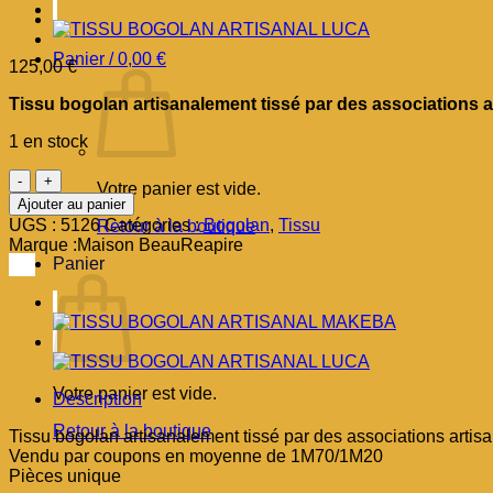
Panier /
0,00
€
125,00
€
Tissu bogolan artisanalement tissé par des associations ar
1 en stock
quantité
Votre panier est vide.
de
Ajouter au panier
TISSU
UGS :
5126
Catégories :
Bogolan
,
Tissu
Retour à la boutique
BOGOLAN
Marque :
Maison BeauReapire
ARTISANAL
Panier
KAOO
Votre panier est vide.
Description
Retour à la boutique
Tissu bogolan artisanalement tissé par des associations artisa
Vendu par coupons en moyenne de 1M70/1M20
Pièces unique