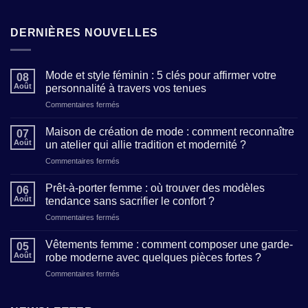
DERNIÈRES NOUVELLES
Mode et style féminin : 5 clés pour affirmer votre
08
Août
personnalité à travers vos tenues
sur
Commentaires fermés
Mode
et
Maison de création de mode : comment reconnaître
07
style
Août
un atelier qui allie tradition et modernité ?
féminin
sur
Commentaires fermés
:
Maison
5
de
clés
Prêt-à-porter femme : où trouver des modèles
06
création
pour
Août
tendance sans sacrifier le confort ?
de
affirmer
sur
Commentaires fermés
mode
votre
Prêt-
:
personnalité
à-
comment
Vêtements femme : comment composer une garde-
à
05
porter
reconnaître
Août
robe moderne avec quelques pièces fortes ?
travers
femme
un
vos
sur
Commentaires fermés
:
atelier
tenues
Vêtements
où
qui
femme
trouver
allie
: