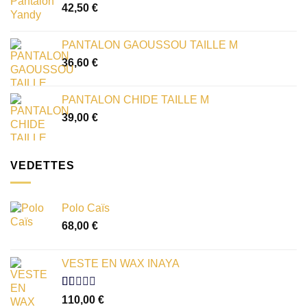
42,50
€
PANTALON GAOUSSOU TAILLE M
36,60
€
PANTALON CHIDE TAILLE M
39,00
€
VEDETTES
Polo Caïs
68,00
€
VESTE EN WAX INAYA
Note
110,00
€