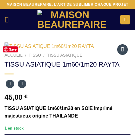
Passer
MAISON BEAUREPAIRE, L'ART DE SUBLIMER CHAQUE PROJET
au
contenu
Save
ACCUEIL
/
TISSU
/
TISSU ASIATIQUE
Ajouter
TISSU ASIATIQUE 1m60/1m20 RAYTA
à la liste
d’envies
45,00
€
TISSU ASIATIQUE 1m60/1m20 en SOIE imprimé
majestueux origine THAILANDE
1 en stock