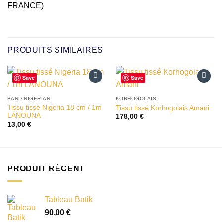
FRANCE)
PRODUITS SIMILAIRES
Save
Save
Ajouter
Ajouter
à la liste
à la liste
BAND NIGERIAN
KORHOGOLAIS
d’envies
d’envies
Tissu tissé Nigeria 18 cm / 1m
Tissu tissé Korhogolais Amani
LANOUNA
178,00
€
13,00
€
PRODUIT RÉCENT
Tableau Batik
90,00
€