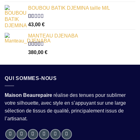
1.00
sur
BOUBOU BATIK DJEMINA taille M/L
5
Note
43,00
€
1.00
sur
MANTEAU DJENABA
5
Note
380,00
€
2.54
sur 5
QUI SOMMES-NOUS
Maison Beaurepaire
réalise des tenues pour sublimer
votre silhouette, avec style en s’appuyant sur une large
sélection de tissus de qualité, principalement issus de
l’artisanat.