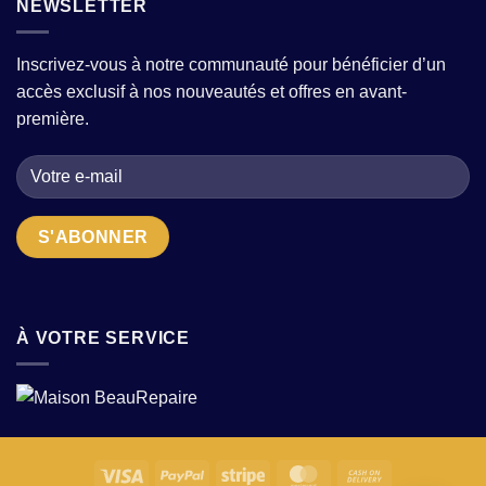
NEWSLETTER
des
tradition
comment
modèles
et
composer
tendance
modernité
une
sans
?
Inscrivez-vous à notre communauté pour bénéficier d’un
garde-
sacrifier
accès exclusif à nos nouveautés et offres en avant-
robe
le
moderne
confort
première.
avec
?
quelques
pièces
fortes
?
À VOTRE SERVICE