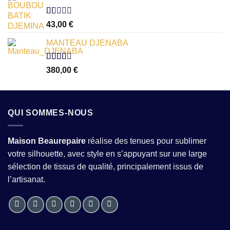
5
Note
43,00
€
1.00
sur
MANTEAU DJENABA
5
Note
380,00
€
2.54
sur 5
QUI SOMMES-NOUS
Maison Beaurepaire
réalise des tenues pour sublimer
votre silhouette, avec style en s’appuyant sur une large
sélection de tissus de qualité, principalement issus de
l’artisanat.