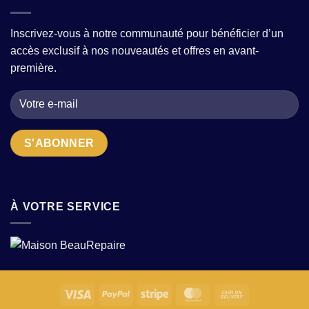
à-
avec
?
porter
quelques
pour
pièces
Inscrivez-vous à notre communauté pour bénéficier d’un
femme
fortes
accès exclusif à nos nouveautés et offres en avant-
:
?
comment
première.
choisir
la
bonne
adresse
quand
on
cherche
des
pièces
uniques
?
À VOTRE SERVICE