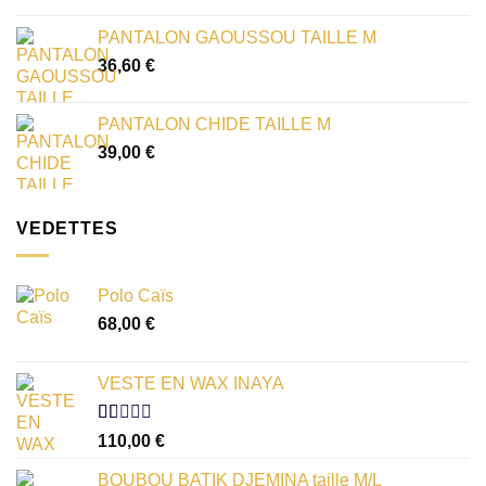
PANTALON GAOUSSOU TAILLE M
36,60
€
PANTALON CHIDE TAILLE M
39,00
€
VEDETTES
Polo Caïs
68,00
€
VESTE EN WAX INAYA
Note
110,00
€
1.00
sur
BOUBOU BATIK DJEMINA taille M/L