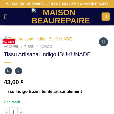
Passer
MAISON BEAUREPAIRE, L'ART DE SUBLIMER CHAQUE PROJET
au
contenu
Save
ACCUEIL
/
TISSU
/
INDIGO
Ajouter
Tissu Artisanal Indigo IBUKUNADE
à la liste
d’envies
43,00
€
Tissu Indigo Bazin teinté artisanalement
2 en stock
quantité de Tissu Artisanal Indigo IBUKUNADE