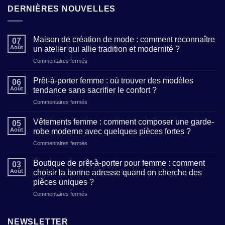
DERNIÈRES NOUVELLES
Maison de création de mode : comment reconnaître
07
Août
un atelier qui allie tradition et modernité ?
sur
Commentaires fermés
Maison
de
Prêt-à-porter femme : où trouver des modèles
06
création
Août
tendance sans sacrifier le confort ?
de
sur
Commentaires fermés
mode
Prêt-
:
à-
comment
Vêtements femme : comment composer une garde-
05
porter
reconnaître
Août
robe moderne avec quelques pièces fortes ?
femme
un
sur
Commentaires fermés
:
atelier
Vêtements
où
qui
femme
trouver
Boutique de prêt-à-porter pour femme : comment
allie
03
:
des
Août
choisir la bonne adresse quand on cherche des
tradition
comment
modèles
et
pièces uniques ?
composer
tendance
modernité
sur
Commentaires fermés
une
sans
?
Boutique
garde-
sacrifier
de
robe
le
prêt-
moderne
NEWSLETTER
confort