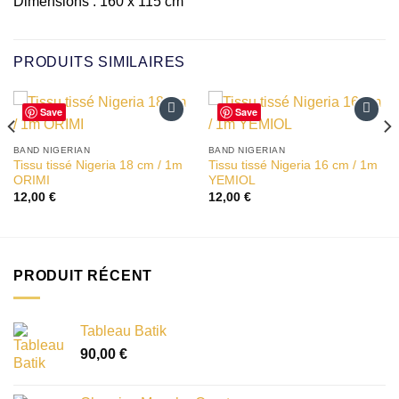
Dimensions : 160 x 115 cm
PRODUITS SIMILAIRES
Save
Save
Ajouter
Ajouter
à la liste
à la liste
BAND NIGERIAN
BAND NIGERIAN
d’envies
d’envies
Tissu tissé Nigeria 18 cm / 1m
Tissu tissé Nigeria 16 cm / 1m
ORIMI
YEMIOL
12,00
€
12,00
€
PRODUIT RÉCENT
Tableau Batik
90,00
€