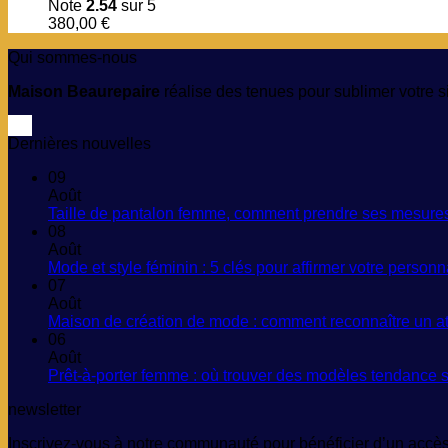
Note
2.54
sur 5
380,00
€
Qui sommes-nous
Maison Beaurepaire
réalise des tenues pour sublimer votre si
Dernières nouvelles
09
Août
Taille de pantalon femme, comment prendre ses mesures e
08
Août
Mode et style féminin : 5 clés pour affirmer votre personn
07
Août
Maison de création de mode : comment reconnaître un ateli
06
Août
Prêt-à-porter femme : où trouver des modèles tendance sa
newsletter
Inscrivez-vous à notre communauté pour bénéficier d’un accès 