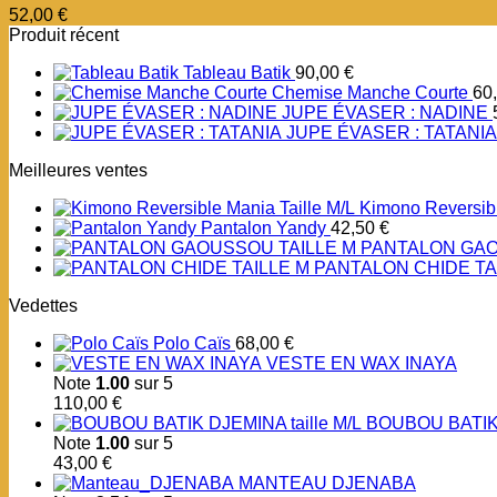
52,00
€
Produit récent
Tableau Batik
90,00
€
Chemise Manche Courte
60
JUPE ÉVASER : NADINE
JUPE ÉVASER : TATANIA
Meilleures ventes
Kimono Reversibl
Pantalon Yandy
42,50
€
PANTALON GAO
PANTALON CHIDE TA
Vedettes
Polo Caïs
68,00
€
VESTE EN WAX INAYA
Note
1.00
sur 5
110,00
€
BOUBOU BATIK 
Note
1.00
sur 5
43,00
€
MANTEAU DJENABA