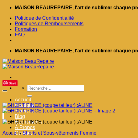
Passer
MAISON BEAUREPAIRE, l'art de sublimer chaque pro
au
Politique de Confidentialité
contenu
Politiques de Remboursements
Formation
FAQ
MAISON BEAUREPAIRE, l'art de sublimer chaque pro
Save
Recherche
pour :
Accueil
Boutique
Services
Blog
Événements
À Propos
Accueil
Contact
/
Shorts et Sous-vêtements Femme