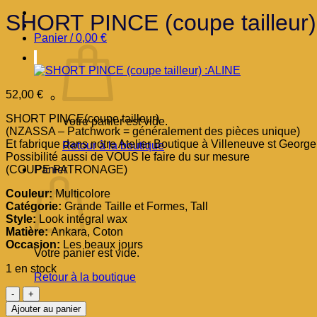
SHORT PINCE (coupe tailleur)
Panier /
0,00
€
52,00
€
SHORT PINCE(coupe tailleur)
Votre panier est vide.
(NZASSA – Patchwork = généralement des pièces unique)
Et fabrique dans notre Atelier Boutique à Villeneuve st George
Retour à la boutique
Possibilité aussi de VOUS le faire du sur mesure
(COUPE PATRONAGE)
Panier
Couleur:
Multicolore
Catégorie:
Grande Taille et Formes, Tall
Style:
Look intégral wax
Matière:
Ankara, Coton
Occasion:
Les beaux jours
Votre panier est vide.
1 en stock
Retour à la boutique
quantité
de
Ajouter au panier