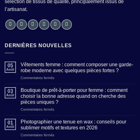
sélection de tissus de qualité, principalement issus de
l’artisanat.
DERNIÈRES NOUVELLES
Vêtements femme : comment composer une garde-
05
Août
robe moderne avec quelques pièces fortes ?
sur
Commentaires fermés
Vêtements
femme
Boutique de prêt-à-porter pour femme : comment
03
:
Août
choisir la bonne adresse quand on cherche des
comment
pièces uniques ?
composer
sur
Commentaires fermés
une
Boutique
garde-
de
robe
Photographier une tenue en wax : conseils pour
01
prêt-
moderne
Août
sublimer motifs et textures en 2026
à-
avec
sur
Commentaires fermés
porter
quelques