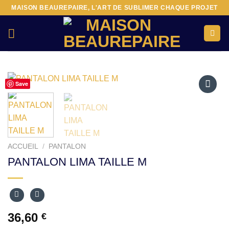
Passer
MAISON BEAUREPAIRE, L'ART DE SUBLIMER CHAQUE PROJET
au
contenu
Save
Ajouter
à la liste
d’envies
ACCUEIL
/
PANTALON
PANTALON LIMA TAILLE M
36,60
€