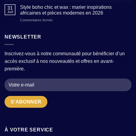
Photographier
pour
pièces
une
femme
Style boho chic et wax : marier inspirations
fortes
31
tenue
:
?
Juil
africaines et pièces modernes en 2026
en
comment
sur
Commentaires fermés
wax
choisir
Style
:
la
boho
conseils
bonne
chic
NEWSLETTER
pour
adresse
et
sublimer
quand
wax
motifs
on
:
et
cherche
Inscrivez-vous à notre communauté pour bénéficier d’un
marier
textures
des
accès exclusif à nos nouveautés et offres en avant-
inspirations
en
pièces
africaines
2026
première.
uniques
et
?
pièces
modernes
en
2026
À VOTRE SERVICE