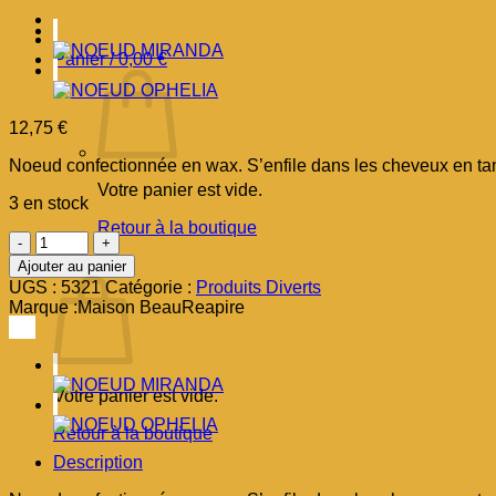
Panier /
0,00
€
12,75
€
Noeud confectionnée en wax. S’enfile dans les cheveux en ta
Votre panier est vide.
3 en stock
Retour à la boutique
quantité
de
Panier
Ajouter au panier
NOEUD
UGS :
5321
Catégorie :
Produits Diverts
TARA
Marque :
Maison BeauReapire
Votre panier est vide.
Retour à la boutique
Description