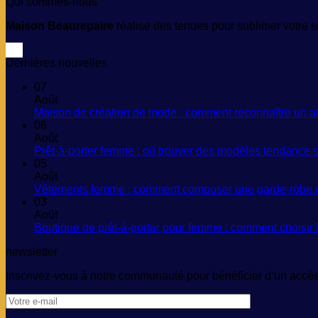
Qui sommes-nous
Maison Beaurepaire
réalise des tenues pour sublimer votre si
Dernières nouvelles
07
Août
Maison de création de mode : comment reconnaître un ateli
06
Août
Prêt-à-porter femme : où trouver des modèles tendance sa
05
Août
Vêtements femme : comment composer une garde-robe m
03
Août
Boutique de prêt-à-porter pour femme : comment choisir
newsletter
Inscrivez-vous à notre communauté pour bénéficier d’un accès 