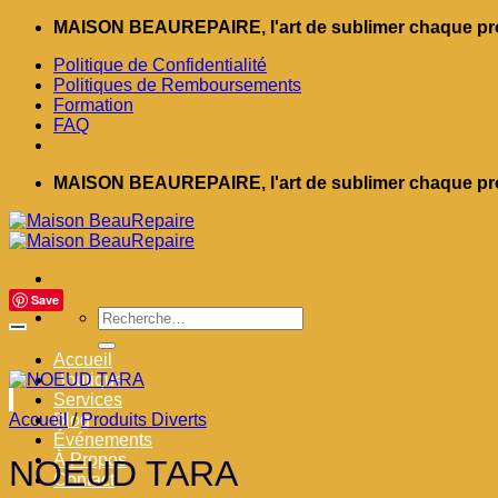
Passer
MAISON BEAUREPAIRE, l'art de sublimer chaque pro
au
Politique de Confidentialité
contenu
Politiques de Remboursements
Formation
FAQ
MAISON BEAUREPAIRE, l'art de sublimer chaque pro
Save
Recherche
pour :
Accueil
Boutique
Services
Accueil
Blog
/
Produits Diverts
Événements
À Propos
NOEUD TARA
Contact