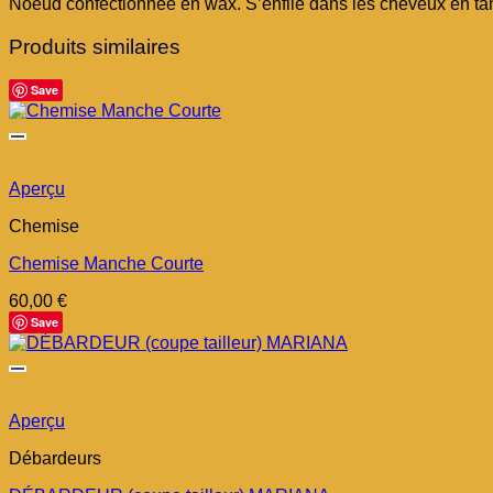
Noeud confectionnée en wax. S’enfile dans les cheveux en ta
Produits similaires
Save
Aperçu
Chemise
Chemise Manche Courte
60,00
€
Save
Aperçu
Débardeurs