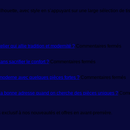
lhouette, avec style en s’appuyant sur une large sélection de tis
sur
er qui allie tradition et modernité ?
Commentaires fermés
Mai
de
sur
créa
ns sacrifier le confort ?
Commentaires fermés
Prêt-
de
à-
mod
porter
:
su
oderne avec quelques pièces fortes ?
Commentaires fermés
femme
com
V
:
reco
f
où
un
:
 la bonne adresse quand on cherche des pièces uniques ?
Comm
trouver
atel
c
des
qui
c
modèles
allie
u
exclusif à nos nouveautés et offres en avant-première.
tendance
trad
g
sans
et
r
sacrifier
mod
m
le
?
a