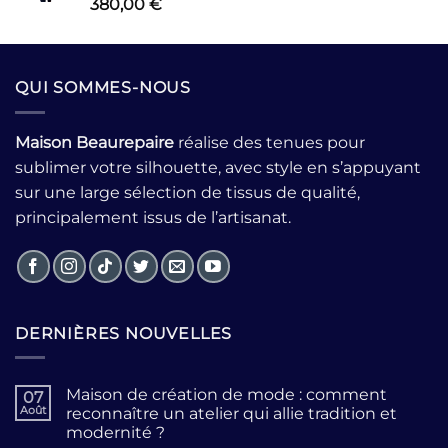
Note
380,00
€
2.54
sur 5
QUI SOMMES-NOUS
Maison Beaurepaire
réalise des tenues pour
sublimer votre silhouette, avec style en s’appuyant
sur une large sélection de tissus de qualité,
principalement issus de l’artisanat.
DERNIÈRES NOUVELLES
Maison de création de mode : comment
07
Août
reconnaître un atelier qui allie tradition et
modernité ?