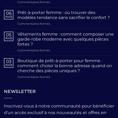
sur
Commentaires fermés
Maison
de
Prêt-à-porter femme : où trouver des
06
création
Août
modèles tendance sans sacrifier le confort ?
de
sur
Commentaires fermés
mode
Prêt-
:
à-
comment
Vêtements femme : comment composer une
05
porter
reconnaître
Août
garde-robe moderne avec quelques pièces
femme
un
fortes ?
:
atelier
sur
Commentaires fermés
où
qui
Vêtements
trouver
allie
femme
des
Boutique de prêt-à-porter pour femme :
tradition
03
:
modèles
et
Août
comment choisir la bonne adresse quand on
comment
tendance
modernité
cherche des pièces uniques ?
composer
sans
?
sur
Commentaires fermés
une
sacrifier
Boutique
garde-
le
de
robe
confort
prêt-
moderne
?
NEWSLETTER
à-
avec
porter
quelques
pour
pièces
Inscrivez-vous à notre communauté pour bénéficier
femme
fortes
d’un accès exclusif à nos nouveautés et offres en
:
?
comment