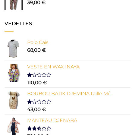
39,00
€
VEDETTES
Polo Caïs
68,00
€
VESTE EN WAX INAYA
Note
110,00
€
1.00
sur
BOUBOU BATIK DJEMINA taille M/L
5
Note
43,00
€
1.00
sur
MANTEAU DJENABA
5