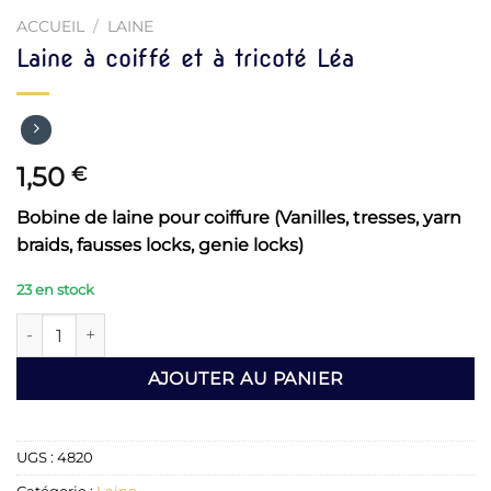
ACCUEIL
/
LAINE
Laine à coiffé et à tricoté Léa
1,50
€
Bobine de laine pour coiffure (Vanilles, tresses, yarn
braids, fausses locks, genie locks)
23 en stock
quantité de Laine à coiffé et à tricoté Léa
AJOUTER AU PANIER
UGS :
4820