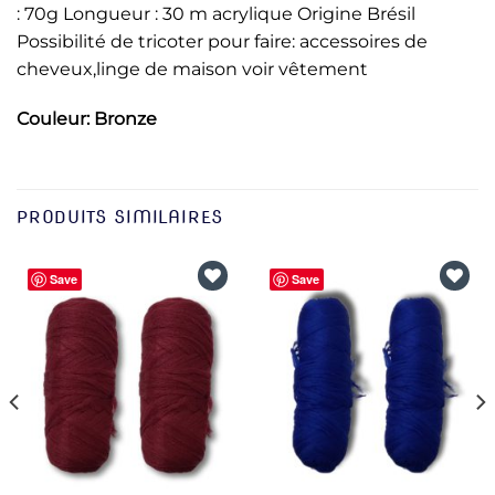
: 70g Longueur : 30 m acrylique Origine Brésil
Possibilité de tricoter pour faire: accessoires de
cheveux,linge de maison voir vêtement
Couleur: Bronze
PRODUITS SIMILAIRES
Save
Save
Ajouter
Ajouter
à la liste
à la liste
d’envies
d’envies