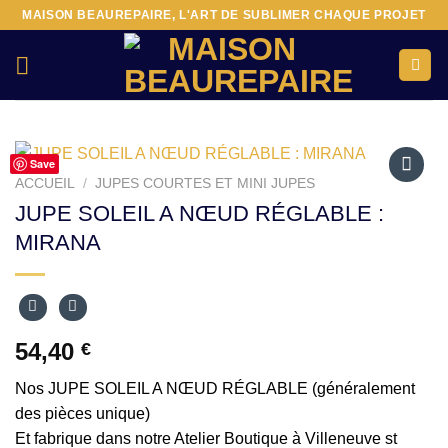
Passer
MAISON BEAUREPAIRE, L'ART DE SUBLIMER CHAQUE PROJET
au
contenu
Save
ACCUEIL
/
JUPES COURTES ET MINI JUPES
Ajouter
JUPE SOLEIL A NŒUD RÉGLABLE :
à la liste
MIRANA
d’envies
54,40
€
Nos JUPE SOLEIL A NŒUD RÉGLABLE (généralement
des pièces unique)
Et fabrique dans notre Atelier Boutique à Villeneuve st