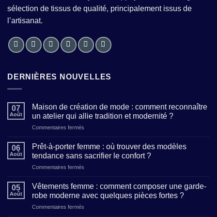
sélection de tissus de qualité, principalement issus de
l’artisanat.
DERNIÈRES NOUVELLES
Maison de création de mode : comment reconnaître
07
Août
un atelier qui allie tradition et modernité ?
sur
Commentaires fermés
Maison
de
Prêt-à-porter femme : où trouver des modèles
06
création
Août
tendance sans sacrifier le confort ?
de
sur
Commentaires fermés
mode
Prêt-
:
à-
comment
Vêtements femme : comment composer une garde-
05
porter
reconnaître
Août
robe moderne avec quelques pièces fortes ?
femme
un
sur
Commentaires fermés
:
atelier
Vêtements
où