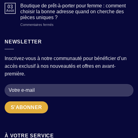
qui
femme
trouver
Boutique de prêt-à-porter pour femme : comment
allie
03
:
des
Août
choisir la bonne adresse quand on cherche des
tradition
comment
modèles
et
pièces uniques ?
composer
tendance
modernité
sur
Commentaires fermés
une
sans
?
Boutique
garde-
sacrifier
de
robe
le
prêt-
moderne
NEWSLETTER
confort
à-
avec
?
porter
quelques
pour
pièces
Inscrivez-vous à notre communauté pour bénéficier d’un
femme
fortes
accès exclusif à nos nouveautés et offres en avant-
:
?
comment
première.
choisir
la
bonne
adresse
quand
on
cherche
des
pièces
uniques
?
À VOTRE SERVICE