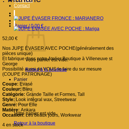
À Propos
Contact
Panier /
0,00
€
52,00
€
Nos JUPE ÉVASER AVEC POCHE(généralement des
pièces unique)
Et fabrique dans notre Atelier Boutique à Villeneuve st
Votre panier est vide.
George
Possibilité aussi de VOUS le faire du sur mesure
Retour à la boutique
(COUPE PATRONAGE)
Panier
Coupe:
Evasé
Couleur:
Bleu
Catégorie:
Grande Taille et Formes, Tall
Style:
Look intégral wax, Streetwear
Genre:
Pour Elle
Matière:
Ankara
Votre panier est vide.
Occasion:
Les beaux jours, Workwear
Retour à la boutique
4 en stock