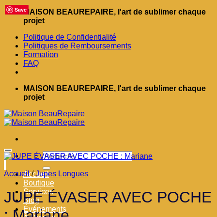
Save
Save
Save
Save
Save
Save
Save
Save
Save
Passer
MAISON BEAUREPAIRE, l'art de sublimer chaque
au
projet
contenu
Politique de Confidentialité
Politiques de Remboursements
Formation
FAQ
MAISON BEAUREPAIRE, l'art de sublimer chaque
projet
Ajouter à la liste d’envies
Recherche
pour :
Accueil
/
Jupes Longues
Accueil
Boutique
Services
JUPE ÉVASER AVEC POCHE
Blog
Événements
: Mariane