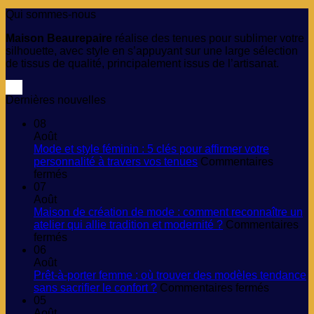
Qui sommes-nous
Maison Beaurepaire
réalise des tenues pour sublimer votre
silhouette, avec style en s’appuyant sur une large sélection
de tissus de qualité, principalement issus de l’artisanat.
Dernières nouvelles
08
Août
Mode et style féminin : 5 clés pour affirmer votre
personnalité à travers vos tenues
Commentaires
sur
fermés
Mode
07
et
Août
style
Maison de création de mode : comment reconnaître un
féminin
atelier qui allie tradition et modernité ?
Commentaires
:
sur
fermés
5
Maison
06
clés
de
Août
pour
création
Prêt-à-porter femme : où trouver des modèles tendance
affirmer
de
sur
sans sacrifier le confort ?
Commentaires fermés
votre
mode
Prêt-
05
personnalité
:
à-
Août