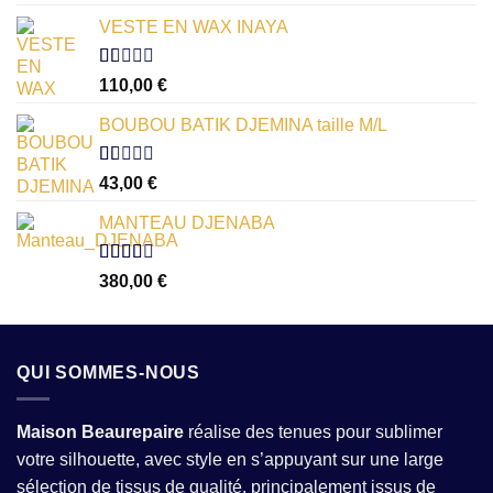
VESTE EN WAX INAYA
Note
110,00
€
1.00
sur
BOUBOU BATIK DJEMINA taille M/L
5
Note
43,00
€
1.00
sur
MANTEAU DJENABA
5
Note
380,00
€
2.54
sur 5
QUI SOMMES-NOUS
Maison Beaurepaire
réalise des tenues pour sublimer
votre silhouette, avec style en s’appuyant sur une large
sélection de tissus de qualité, principalement issus de