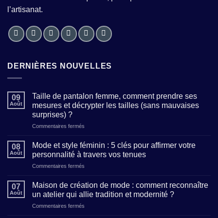
l’artisanat.
DERNIÈRES NOUVELLES
Taille de pantalon femme, comment prendre ses
09
Août
mesures et décrypter les tailles (sans mauvaises
surprises) ?
sur
Commentaires fermés
Taille
de
Mode et style féminin : 5 clés pour affirmer votre
08
pantalon
Août
personnalité à travers vos tenues
femme,
sur
Commentaires fermés
comment
Mode
prendre
et
ses
Maison de création de mode : comment reconnaître
07
style
mesures
Août
un atelier qui allie tradition et modernité ?
féminin
et
sur
Commentaires fermés
:
décrypter
Maison
5
les