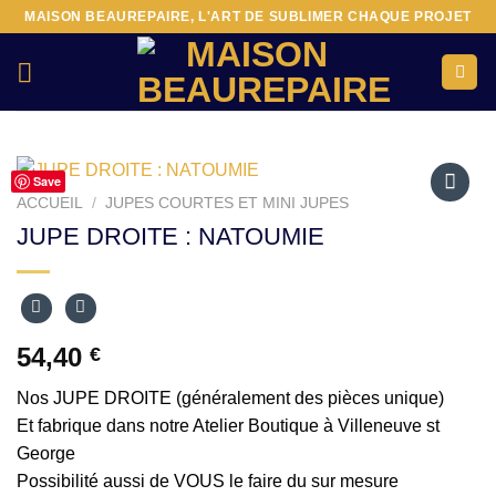
Passer
MAISON BEAUREPAIRE, L'ART DE SUBLIMER CHAQUE PROJET
au
contenu
Save
ACCUEIL
/
JUPES COURTES ET MINI JUPES
Ajouter
JUPE DROITE : NATOUMIE
à la liste
d’envies
54,40
€
Nos JUPE DROITE (généralement des pièces unique)
Et fabrique dans notre Atelier Boutique à Villeneuve st
George
Possibilité aussi de VOUS le faire du sur mesure