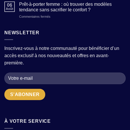
de
clés
Prêt-à-porter femme : où trouver des modèles
tailles
06
création
pour
Août
tendance sans sacrifier le confort ?
(sans
de
affirmer
mauvaises
sur
Commentaires fermés
mode
votre
surprises)
Prêt-
:
personnalité
?
à-
comment
à
porter
NEWSLETTER
reconnaître
travers
femme
un
vos
:
atelier
tenues
où
qui
Inscrivez-vous à notre communauté pour bénéficier d’un
trouver
allie
accès exclusif à nos nouveautés et offres en avant-
des
tradition
modèles
et
première.
tendance
modernité
sans
?
sacrifier
le
confort
?
À VOTRE SERVICE