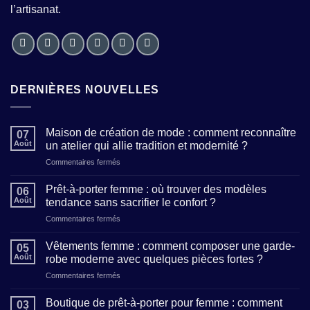
l’artisanat.
DERNIÈRES NOUVELLES
Maison de création de mode : comment reconnaître
07
Août
un atelier qui allie tradition et modernité ?
sur
Commentaires fermés
Maison
de
Prêt-à-porter femme : où trouver des modèles
06
création
Août
tendance sans sacrifier le confort ?
de
sur
Commentaires fermés
mode
Prêt-
:
à-
comment
Vêtements femme : comment composer une garde-
05
porter
reconnaître
Août
robe moderne avec quelques pièces fortes ?
femme
un
sur
Commentaires fermés
:
atelier
Vêtements
où
qui
femme
trouver
Boutique de prêt-à-porter pour femme : comment
allie
03
: