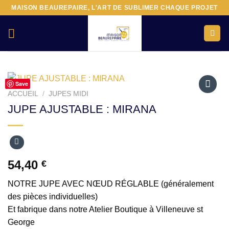
Passer
MAISON BEAUREPAIRE, L'ART DE SUBLIMER CHAQUE PROJET
au
contenu
Save
ACCUEIL
/
JUPES MIDI
Ajouter
JUPE AJUSTABLE : MIRANA
à la liste
d’envies
54,40
€
NOTRE JUPE AVEC NŒUD RÉGLABLE (généralement
des pièces individuelles)
Et fabrique dans notre Atelier Boutique à Villeneuve st
George