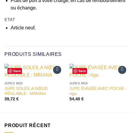
Frais de port à votre charge, en cas de remboursement
ou échange.
ETAT
Article neuf.
PRODUITS SIMILAIRES
Save
Save
Ajouter
Ajouter
à la liste
à la liste
JUPES MIDI
JUPES MIDI
d’envies
d’envies
JUPE SOLEIL A NŒUD
JUPE ÉVASÉE AVEC POCHE :
RÉGLABLE : MIRANA
riga
39,72
€
54,40
€
PRODUIT RÉCENT