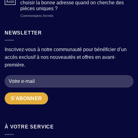
des
Août
choisir la bonne adresse quand on cherche des
tradition
comment
modèles
et
pièces uniques ?
composer
tendance
modernité
sur
Commentaires fermés
une
sans
?
Boutique
garde-
sacrifier
de
robe
le
prêt-
moderne
NEWSLETTER
confort
à-
avec
?
porter
quelques
pour
pièces
Inscrivez-vous à notre communauté pour bénéficier d’un
femme
fortes
accès exclusif à nos nouveautés et offres en avant-
:
?
comment
première.
choisir
la
bonne
adresse
quand
on
cherche
des
pièces
uniques
?
À VOTRE SERVICE