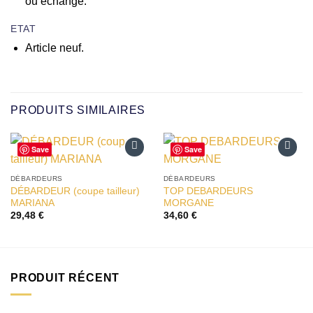
ou échange.
ETAT
Article neuf.
PRODUITS SIMILAIRES
Save
Save
Ajouter
Ajouter
à la liste
à la liste
DÉBARDEURS
DÉBARDEURS
d’envies
d’envies
DÉBARDEUR (coupe tailleur)
TOP DEBARDEURS
MARIANA
MORGANE
29,48
€
34,60
€
PRODUIT RÉCENT