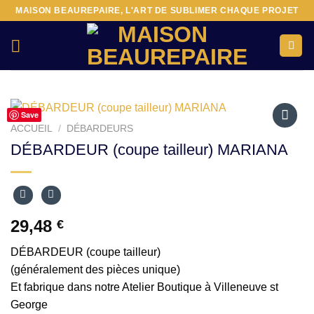
Passer
MAISON BEAUREPAIRE, L'ART DE SUBLIMER CHAQUE PROJET
au
contenu
Save
ACCUEIL
/
DÉBARDEURS
Ajouter
DÉBARDEUR (coupe tailleur) MARIANA
à la liste
d’envies
29,48
€
DÉBARDEUR (coupe tailleur)
(généralement des pièces unique)
Et fabrique dans notre Atelier Boutique à Villeneuve st
George