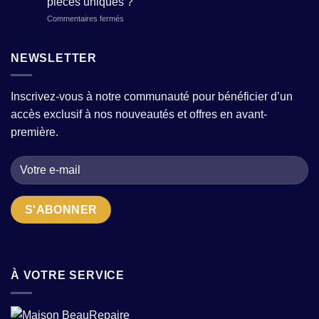
pièces uniques ?
composer
tendance
modernité
sur
Commentaires fermés
une
sans
?
Boutique
garde-
sacrifier
de
robe
le
prêt-
moderne
NEWSLETTER
confort
à-
avec
?
porter
quelques
pour
pièces
Inscrivez-vous à notre communauté pour bénéficier d’un
femme
fortes
accès exclusif à nos nouveautés et offres en avant-
:
?
comment
première.
choisir
la
bonne
adresse
quand
on
cherche
des
pièces
uniques
?
À VOTRE SERVICE