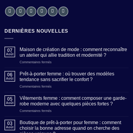
DERNIÈRES NOUVELLES
Maison de création de mode : comment reconnaître
07
Août
un atelier qui allie tradition et modernité ?
sur
Commentaires fermés
Maison
de
Prêt-à-porter femme : où trouver des modèles
06
création
Août
tendance sans sacrifier le confort ?
de
sur
Commentaires fermés
mode
Prêt-
:
à-
comment
Vêtements femme : comment composer une garde-
05
porter
reconnaître
Août
robe moderne avec quelques pièces fortes ?
femme
un
sur
Commentaires fermés
:
atelier
Vêtements
où
qui
femme
trouver
Boutique de prêt-à-porter pour femme : comment
allie
03
:
des
Août
choisir la bonne adresse quand on cherche des
tradition
comment
modèles
et