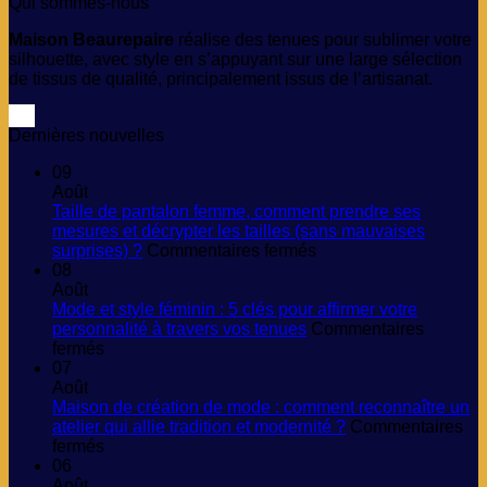
Qui sommes-nous
Maison Beaurepaire
réalise des tenues pour sublimer votre
silhouette, avec style en s’appuyant sur une large sélection
de tissus de qualité, principalement issus de l’artisanat.
Dernières nouvelles
09
Août
Taille de pantalon femme, comment prendre ses
mesures et décrypter les tailles (sans mauvaises
sur
surprises) ?
Commentaires fermés
Taille
08
de
Août
pantalon
Mode et style féminin : 5 clés pour affirmer votre
femme,
personnalité à travers vos tenues
Commentaires
sur
comment
fermés
Mode
prendre
07
et
ses
Août
style
mesures
Maison de création de mode : comment reconnaître un
féminin
et
atelier qui allie tradition et modernité ?
Commentaires
:
sur
décrypter
fermés
5
Maison
les
06
clés
de
tailles
Août