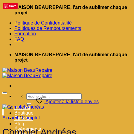
Save
Save
Save
Save
Save
Save
Save
Save
Save
Passer
MAISON BEAUREPAIRE, l'art de sublimer chaque
au
projet
contenu
Politique de Confidentialité
Politiques de Remboursements
Formation
FAQ
MAISON BEAUREPAIRE, l'art de sublimer chaque
projet
Recherche
pour :
Ajouter à la liste d’envies
Accueil
Boutique
Accueil
/
Complet
Services
Blog
Événements
Complet Andréas