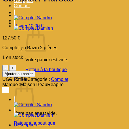
À Propos
Contact
Panier /
0,00
€
127,50
€
Complet en Bazin 2 pièces
1 en stock
Votre panier est vide.
quantité
Retour à la boutique
de
Ajouter au panier
Complet
UGS :
5478
Catégorie :
Complet
Panier
Andréas
Marque :
Maison BeauReapire
Votre panier est vide.
Retour à la boutique
Description