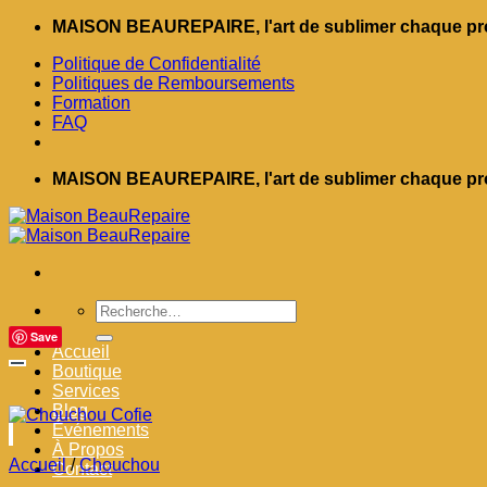
Passer
MAISON BEAUREPAIRE, l'art de sublimer chaque pro
au
Politique de Confidentialité
contenu
Politiques de Remboursements
Formation
FAQ
MAISON BEAUREPAIRE, l'art de sublimer chaque pro
Recherche
pour :
Save
Accueil
Boutique
Services
Blog
Événements
À Propos
Accueil
/
Chouchou
Contact