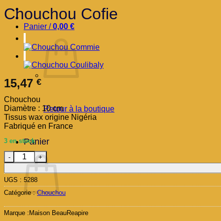
Chouchou Cofie
Panier /
0,00
€
15,47
€
Chouchou
Diamètre : 10 cm
Retour à la boutique
Tissus wax origine Nigéria
Fabriqué en France
Panier
3 en stock
quantité de Chouchou Cofie
UGS :
5288
Catégorie :
Chouchou
Marque :
Maison BeauReapire