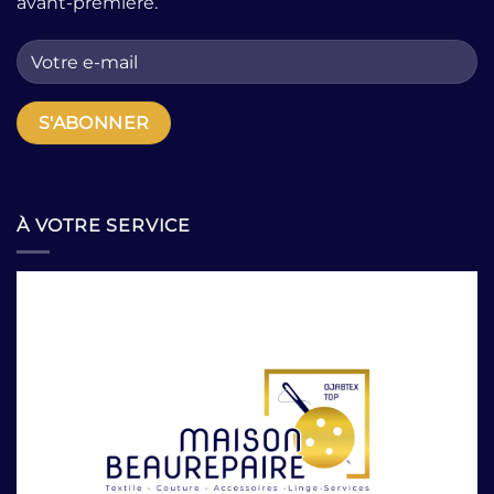
avant-première.
avec
quelques
pièces
fortes
?
À VOTRE SERVICE