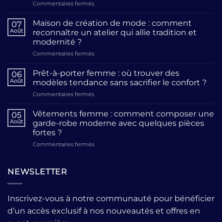
sur
Commentaires fermés
Mode
et
Maison de création de mode : comment
07
style
Août
reconnaître un atelier qui allie tradition et
féminin
modernité ?
:
sur
Commentaires fermés
5
Maison
clés
de
pour
Prêt-à-porter femme : où trouver des
06
création
affirmer
Août
modèles tendance sans sacrifier le confort ?
de
votre
sur
Commentaires fermés
mode
personnalité
Prêt-
:
à
à-
comment
Vêtements femme : comment composer une
travers
05
porter
reconnaître
vos
Août
garde-robe moderne avec quelques pièces
femme
un
tenues
fortes ?
:
atelier
sur
Commentaires fermés
où
qui
Vêtements
trouver
allie
femme
des
tradition
:
modèles
NEWSLETTER
et
comment
tendance
modernité
composer
sans
?
une
sacrifier
Inscrivez-vous à notre communauté pour bénéficier
garde-
le
d’un accès exclusif à nos nouveautés et offres en
robe
confort
moderne
?