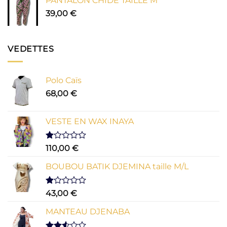
PANTALON CHIDE TAILLE M
39,00
€
VEDETTES
Polo Caïs
68,00
€
VESTE EN WAX INAYA
Note
110,00
€
1.00
sur
BOUBOU BATIK DJEMINA taille M/L
5
Note
43,00
€
1.00
sur
MANTEAU DJENABA
5