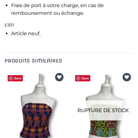
Frais de port à votre charge, en cas de
remboursement ou échange.
ETAT
Article neuf.
PRODUITS SIMILAIRES
Save
Save
Ajouter
Ajouter
à la liste
à la liste
d’envies
d’envies
RUPTURE DE STOCK