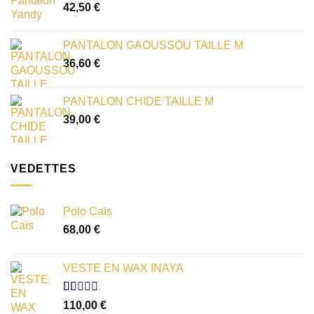
42,50
€
PANTALON GAOUSSOU TAILLE M
36,60
€
PANTALON CHIDE TAILLE M
39,00
€
VEDETTES
Polo Caïs
68,00
€
VESTE EN WAX INAYA
Note
110,00
€