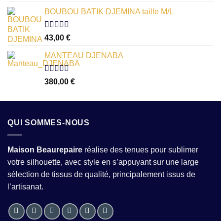
1.00
sur
BOUBOU BATIK DJEMINA taille M/L
5
Note
43,00
€
1.00
sur
MANTEAU DJENABA
5
Note
380,00
€
2.54
sur 5
QUI SOMMES-NOUS
Maison Beaurepaire
réalise des tenues pour sublimer
votre silhouette, avec style en s’appuyant sur une large
sélection de tissus de qualité, principalement issus de
l’artisanat.