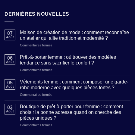
DERNIÈRES NOUVELLES
Maison de création de mode : comment reconnaître
07
Août
un atelier qui allie tradition et modernité ?
sur
Commentaires fermés
Maison
de
Prêt-à-porter femme : où trouver des modèles
06
création
Août
tendance sans sacrifier le confort ?
de
sur
Commentaires fermés
mode
Prêt-
:
à-
comment
Vêtements femme : comment composer une garde-
05
porter
reconnaître
Août
robe moderne avec quelques pièces fortes ?
femme
un
sur
Commentaires fermés
:
atelier
Vêtements
où
qui
femme
trouver
Boutique de prêt-à-porter pour femme : comment
allie
03
:
des
Août
choisir la bonne adresse quand on cherche des
tradition
comment
modèles
et
pièces uniques ?
composer
tendance
modernité
sur
Commentaires fermés
une
sans
?
Boutique
garde-
sacrifier