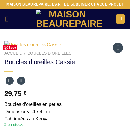
Passer
MAISON BEAUREPAIRE, L'ART DE SUBLIMER CHAQUE PROJET
au
contenu
Save
ACCUEIL
/
BOUCLES D'OREILLES
Ajouter
Boucles d’oreilles Cassie
à la liste
d’envies
29,75
€
Boucles d’oreilles en perles
Dimensions : 4 x 4 cm
Fabriquées au Kenya
3 en stock