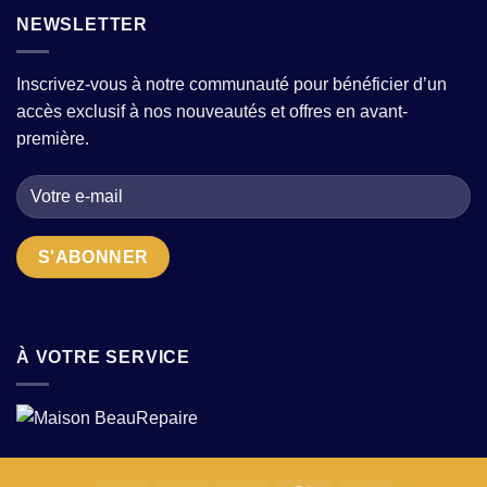
de
robe
le
prêt-
moderne
NEWSLETTER
confort
à-
avec
?
porter
quelques
pour
pièces
Inscrivez-vous à notre communauté pour bénéficier d’un
femme
fortes
accès exclusif à nos nouveautés et offres en avant-
:
?
comment
première.
choisir
la
bonne
adresse
quand
on
cherche
des
pièces
uniques
?
À VOTRE SERVICE