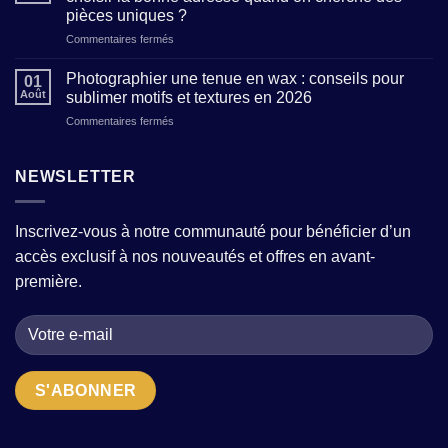
comment
modèles
pièces uniques ?
composer
tendance
sur
Commentaires fermés
une
sans
Boutique
garde-
sacrifier
de
robe
Photographier une tenue en wax : conseils pour
le
01
prêt-
moderne
confort
Août
sublimer motifs et textures en 2026
à-
avec
?
sur
Commentaires fermés
porter
quelques
Photographier
pour
pièces
une
femme
fortes
tenue
NEWSLETTER
:
?
en
comment
wax
choisir
:
la
Inscrivez-vous à notre communauté pour bénéficier d’un
conseils
bonne
accès exclusif à nos nouveautés et offres en avant-
pour
adresse
sublimer
quand
première.
motifs
on
et
cherche
textures
des
en
pièces
2026
uniques
?