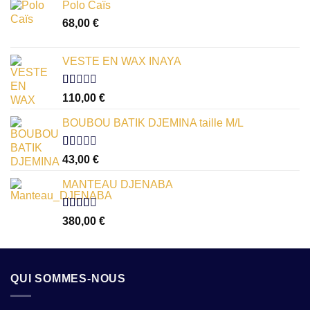
Polo Caïs
68,00
€
VESTE EN WAX INAYA
Note
110,00
€
1.00
sur
BOUBOU BATIK DJEMINA taille M/L
5
Note
43,00
€
1.00
sur
MANTEAU DJENABA
5
Note
380,00
€
2.54
sur 5
QUI SOMMES-NOUS