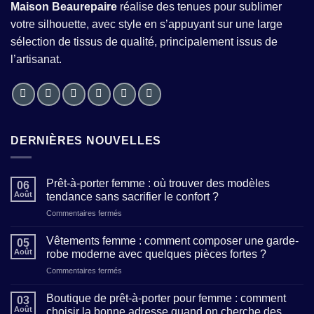
Maison Beaurepaire
réalise des tenues pour sublimer
votre silhouette, avec style en s’appuyant sur une large
sélection de tissus de qualité, principalement issus de
l’artisanat.
DERNIÈRES NOUVELLES
Prêt-à-porter femme : où trouver des modèles
06
Août
tendance sans sacrifier le confort ?
sur
Commentaires fermés
Prêt-
à-
Vêtements femme : comment composer une garde-
05
porter
Août
robe moderne avec quelques pièces fortes ?
femme
sur
Commentaires fermés
:
Vêtements
où
femme
trouver
Boutique de prêt-à-porter pour femme : comment
03
:
des
Août
choisir la bonne adresse quand on cherche des