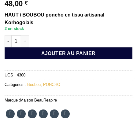
48,00
€
HAUT / BOUBOU poncho en tissu artisanal
Korhogolais
2 en stock
quantité de boubou / TOP poncho BAFANI Taille M/L
AJOUTER AU PANIER
UGS :
4360
Catégories :
Boubou
,
PONCHO
Marque :
Maison BeauReapire