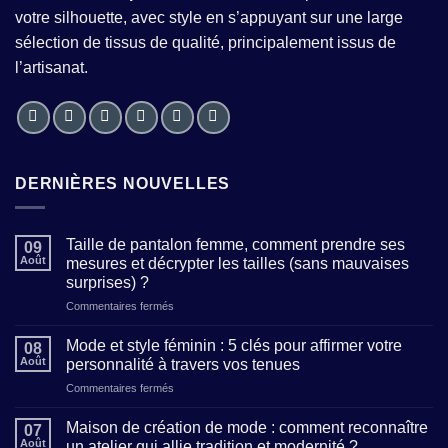
votre silhouette, avec style en s’appuyant sur une large
sélection de tissus de qualité, principalement issus de
l’artisanat.
DERNIÈRES NOUVELLES
Taille de pantalon femme, comment prendre ses
09
Août
mesures et décrypter les tailles (sans mauvaises
surprises) ?
sur
Commentaires fermés
Taille
de
Mode et style féminin : 5 clés pour affirmer votre
08
pantalon
Août
personnalité à travers vos tenues
femme,
sur
Commentaires fermés
comment
Mode
prendre
et
ses
Maison de création de mode : comment reconnaître
07
style
mesures
Août
un atelier qui allie tradition et modernité ?