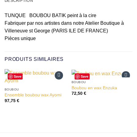
DESCRIPTION
TUNQUE BOUBOU BATIK peint à la cire
Fabriquer par nos artistes dans notre Atelier Boutique à
Villeneuve st George (PARIS ILE DE FRANCE)
Pièces unique
PRODUITS SIMILAIRES
Save
Save
BOUBOU
Ajouter
Ajouter
Boubou en wax Enzuka
à la liste
à la liste
BOUBOU
72,50
€
d’envies
d’envies
Ensemble boubou wax Ayomi
97,75
€