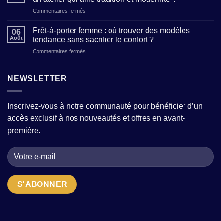
féminin
et
sur
Commentaires fermés
:
décrypter
Maison
5
les
de
clés
Prêt-à-porter femme : où trouver des modèles
tailles
06
création
pour
Août
tendance sans sacrifier le confort ?
(sans
de
affirmer
mauvaises
sur
Commentaires fermés
mode
votre
surprises)
Prêt-
:
personnalité
?
à-
comment
à
porter
NEWSLETTER
reconnaître
travers
femme
un
vos
:
atelier
tenues
où
qui
Inscrivez-vous à notre communauté pour bénéficier d’un
trouver
allie
accès exclusif à nos nouveautés et offres en avant-
des
tradition
modèles
et
première.
tendance
modernité
sans
?
sacrifier
le
confort
?