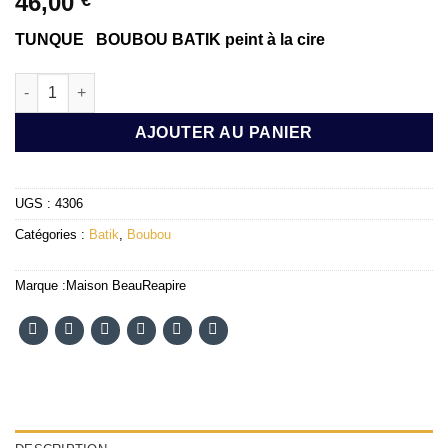
46,00
TUNQUE BOUBOU BATIK peint à la cire
quantité de BOUBOU BATIK MULOI taille M/XL
AJOUTER AU PANIER
UGS :
4306
Catégories :
Batik
,
Boubou
Marque :
Maison BeauReapire