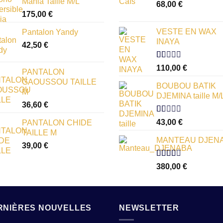
Mania Taille M/L
68,00
€
175,00
€
VESTE EN WAX
Pantalon Yandy
INAYA
42,50
€
Note
110,00
€
PANTALON
1.00
GAOUSSOU TAILLE
sur
BOUBOU BATIK
5
M
DJEMINA taille M/
36,60
€
Note
43,00
€
PANTALON CHIDE
1.00
TAILLE M
sur
MANTEAU DJEN
5
39,00
€
Note
380,00
€
2.54
sur 5
RNIÈRES NOUVELLES
NEWSLETTER