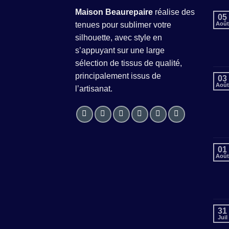
Maison Beaurepaire
réalise des
05
tenues pour sublimer votre
Août
silhouette, avec style en
s’appuyant sur une large
sélection de tissus de qualité,
principalement issus de
03
Août
l’artisanat.
01
Août
31
Juil