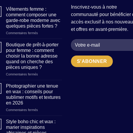
Inscrivez-vous à notre
Vêtements femme :
communauté pour bénéficier 
comment composer une
garde-robe moderne avec
accès exclusif à nos nouveau
quelques pièces fortes ?
et offres en avant-première.
sur
Commentaires fermés
Vêtements
femme
Boutique de prêt-à-porter
:
pour femme : comment
comment
choisir la bonne adresse
composer
quand on cherche des
une
pièces uniques ?
garde-
robe
sur
Commentaires fermés
moderne
Boutique
avec
de
Photographier une tenue
quelques
prêt-
en wax : conseils pour
pièces
à-
sublimer motifs et textures
fortes
porter
en 2026
?
pour
femme
sur
Commentaires fermés
:
Photographier
comment
une
Style boho chic et wax :
choisir
tenue
marier inspirations
la
en
africaines et pièces