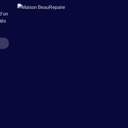
d’un
tés